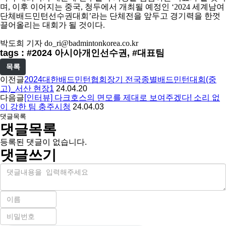
며
,
이후 이어지는 중국
,
청두에서 개최될 예정인
‘2024
세계남여
단체배드민턴선수권대회
’
라는 단체전을 앞두고 경기력을 한껏
끌어올리는 대회가 될 것이다
.
박도희 기자
do_ri@badmintonkorea.co.kr
tags : #2024 아시아개인선수권, #대표팀
목록
이전글
2024대한배드민턴협회장기 전국종별배드민턴대회(중
고)_서산 현장1
24.04.20
다음글
[인터뷰] 다크호스의 면모를 제대로 보여주겠다! 소리 없
이 강한 팀 충주시청
24.04.03
댓글목록
댓글목록
등록된 댓글이 없습니다.
댓글쓰기
내
용
이
름
비
필
밀
수