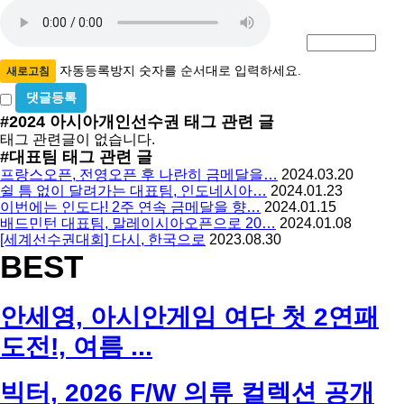
자
번
호
동
필
등
수
록
자동등록방지 숫자를 순서대로 입력하세요.
새로고침
방
비
밀
지
#2024 아시아개인선수권
태그 관련 글
글
태그 관련글이 없습니다.
사
#대표팀
태그 관련 글
용
프랑스오픈, 전영오픈 후 나란히 금메달을…
2024.03.20
쉴 틈 없이 달려가는 대표팀, 인도네시아…
2024.01.23
이번에는 인도다! 2주 연속 금메달을 향…
2024.01.15
배드민턴 대표팀, 말레이시아오픈으로 20…
2024.01.08
[세계선수권대회] 다시, 한국으로
2023.08.30
BEST
안세영, 아시안게임 여단 첫 2연패
도전!, 여름 ...
빅터, 2026 F/W 의류 컬렉션 공개