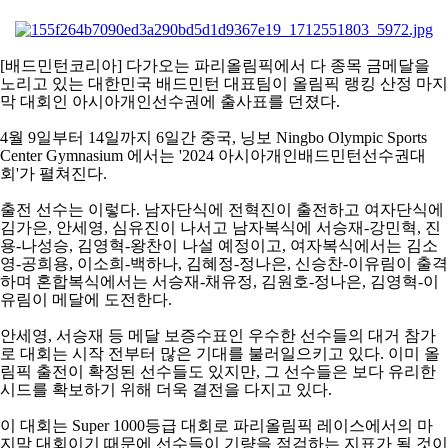
코
리
아
[
배드민턴코리아
]
다가오는 파리올림픽에서 다 종목 금메달을
노리고 있는 대한민국 배드민턴 대표팀이 올림픽 랭킹 산정 마지
막 대회인 아시아개인선수권에 출사표를 던졌다
.
4
월
9
일부터
14
일까지
6
일간 중국
,
닝보
Ningbo Olympic Sports
Center Gymnasium
에서는
'2024
아시아개인배드민턴선수권대
회
'
가 펼쳐진다
.
출전 선수는 이렇다
.
남자단식에 전혁진이 출전하고 여자단식에
김가은
,
안세영
,
심유진이 나서고 남자복식에 서승재
-
강민혁
,
진
용
-
나성승
,
김영혁
-
왕찬이 나설 예정이고
,
여자복식에서는 김소
영
-
공희용
,
이소희
-
백하나
,
김혜정
-
정나은
,
신승찬
-
이유림이 출격
하며 혼합복식에서는 서승재
-
채유정
,
김원호
-
정나은
,
김영혁
-
이
유림이 메달에 도전한다
.
안세영
,
서승재 등 메달 보증수표인 우수한 선수들의 대거 참가
로 대회는 시작 전부터 많은 기대를 불러일으키고 있다
.
이미 올
림픽 출전이 확정된 선수들도 있지만
,
그 선수들은 보다 유리한
시드를 확보하기 위해 더욱 결전을 다지고 있다
.
이 대회는
Super 1000
등급 대회로 파리올림픽 레이스에서의 마
지막 대회이기 때문에 선수들이 기량을 점검하는 지표가 될 것이