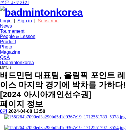
본문 바로가기
Login
|
Sign in
|
Subscribe
News
Tournament
People & Lesson
Product
Photo
Magazine
Q&A
Badmintonkorea
MENU
news
배드민턴 대표팀, 올림픽 포인트 레
이스 마지막 경기에 박차를 가하다!
[2024 아시아개인선수권]
페이지 정보
작
배
댓
작
0건
2024-04-08 13:50
성
드
글
성
본
자
민
일
문
턴