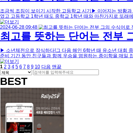
조금씩 조짐이 보이기 시작한 고등학교 시기▶ 이어지는 방황과 
였고 고등학교 1학년 때도 중학교 1학년 때와 마찬가지로 또래에게 
2024-06-28 09:48
최고를 뜻하는 단어는 전부 그
▶ 소년체전으로 장식하다!그 다음 해인 6학년 때 유소년 대회 
준비 기간 동안 친구들과 함께 우승을 염원하는 종이학을 매일 접었
열
페
페
페
페
페
페
페
페
페
페
1
2
3
4
5
6
7
8
9
10
다음
맨끝
린
게
검
이
이
이
이
이
이
이
이
검
이
이
색
지
지
지
지
지
지
지
지
색
지
지
BEST
시
대
어
물
필
상
수
검
색