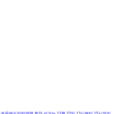
등배드민턴연맹 회장 선거는 12월 22일 13시부터 15시까지