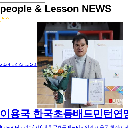
people & Lesson NEWS
Total
RSS
250
건
1
페
이
지
2024-12-23 13:23
이용국 한국초등배드민턴연맹 
[배드민턴코리아] 제8대 한국초등배드민턴연맹 이용국 회장이 제9